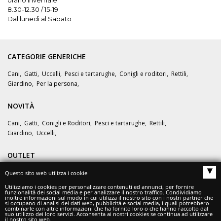
8.30-12.30 / 15-19
Dal lunedì al Sabato
CATEGORIE GENERICHE
Cani
,
Gatti
,
Uccelli
,
Pesci e tartarughe
,
Conigli e roditori
,
Rettili
,
Giardino
,
Per la persona
,
NOVITÀ
Cani
,
Gatti
,
Conigli e Roditori
,
Pesci e tartarughe
,
Rettili
,
Giardino
,
Uccelli
,
OUTLET
▴
Questo sito web utilizza i cookie
OFFERTE
Utilizziamo i cookies per personalizzare contenuti ed annunci, per fornire
funzionalità dei social media e per analizzare il nostro traffico. Condividiamo
inoltre informazioni sul modo in cui utilizza il nostro sito con i nostri partner che
si occupano di analisi dei dati web, pubblicità e social media, i quali potrebbero
combinarle con altre informazioni che ha fornito loro o che hanno raccolto dal
suo utilizzo dei loro servizi. Acconsenta ai nostri cookies se continua ad utilizzare
il nostro sito web.