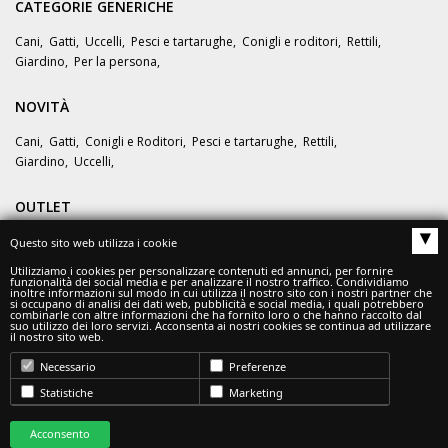
CATEGORIE GENERICHE
Cani
,
Gatti
,
Uccelli
,
Pesci e tartarughe
,
Conigli e roditori
,
Rettili
,
Giardino
,
Per la persona
,
NOVITÀ
Cani
,
Gatti
,
Conigli e Roditori
,
Pesci e tartarughe
,
Rettili
,
Giardino
,
Uccelli
,
OUTLET
▴
Questo sito web utilizza i cookie
OFFERTE
Utilizziamo i cookies per personalizzare contenuti ed annunci, per fornire
funzionalità dei social media e per analizzare il nostro traffico. Condividiamo
inoltre informazioni sul modo in cui utilizza il nostro sito con i nostri partner che
si occupano di analisi dei dati web, pubblicità e social media, i quali potrebbero
combinarle con altre informazioni che ha fornito loro o che hanno raccolto dal
suo utilizzo dei loro servizi. Acconsenta ai nostri cookies se continua ad utilizzare
il nostro sito web.
Necessario
Preferenze
© Zoo360 - ADM SRL
Statistiche
Marketing
Tel.
375/5796753
- Email:
info@zoo360.it
INDIRIZZO Sede Legale: Via Gramsci, 7 - 42124 Reggio Emilia (RE)
Acconsento
Indirizzo PEC admsrl19@pec.it - Numero REA RE – 320162 -