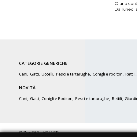
Orario conti
Dal lunedì 
CATEGORIE GENERICHE
Cani
,
Gatti
,
Uccelli
,
Pesci e tartarughe
,
Conigli e roditori
,
Rettili
NOVITÀ
Cani
,
Gatti
,
Conigli e Roditori
,
Pesci e tartarughe
,
Rettili
,
Giardi
© Zoo360 - ADM SRL