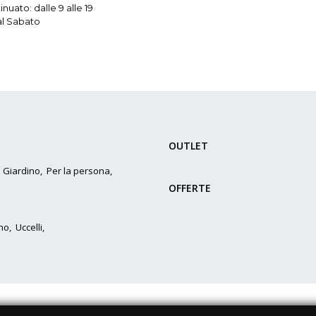
nuato: dalle 9 alle 19
al Sabato
OUTLET
,
Giardino
,
Per la persona
,
OFFERTE
no
,
Uccelli
,