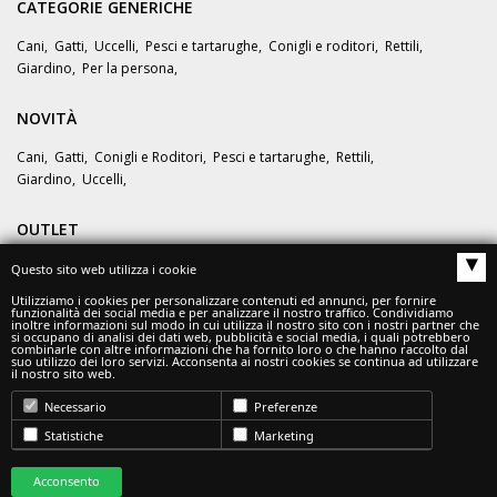
CATEGORIE GENERICHE
Cani
,
Gatti
,
Uccelli
,
Pesci e tartarughe
,
Conigli e roditori
,
Rettili
,
Giardino
,
Per la persona
,
NOVITÀ
Cani
,
Gatti
,
Conigli e Roditori
,
Pesci e tartarughe
,
Rettili
,
Giardino
,
Uccelli
,
OUTLET
▴
Questo sito web utilizza i cookie
OFFERTE
Utilizziamo i cookies per personalizzare contenuti ed annunci, per fornire
funzionalità dei social media e per analizzare il nostro traffico. Condividiamo
inoltre informazioni sul modo in cui utilizza il nostro sito con i nostri partner che
si occupano di analisi dei dati web, pubblicità e social media, i quali potrebbero
combinarle con altre informazioni che ha fornito loro o che hanno raccolto dal
suo utilizzo dei loro servizi. Acconsenta ai nostri cookies se continua ad utilizzare
il nostro sito web.
Necessario
Preferenze
© Zoo360 - ADM SRL
Statistiche
Marketing
Tel.
375/5796753
- Email:
info@zoo360.it
INDIRIZZO Sede Legale: Via Gramsci, 7 - 42124 Reggio Emilia (RE)
Acconsento
Indirizzo PEC admsrl19@pec.it - Numero REA RE – 320162 -