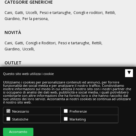
CATEGORIE GENERICHE
Cani
,
Gatti
,
Uccelli
,
Pesci e tartarughe
,
Conigli e roditori
,
Rettili
,
Giardino
,
Per la persona
,
NOVITÀ
Cani
,
Gatti
,
Conigli e Roditori
,
Pesci e tartarughe
,
Rettili
,
Giardino
,
Uccelli
,
OUTLET
▴
Questo sito web utilizza i cookie
OFFERTE
Utilizziamo i cookies per personalizzare contenuti ed annunci, per fornire
funzionalità dei social media e per analizzare il nostro traffico. Condividiamo
inoltre informazioni sul modo in cui utilizza il nostro sito con i nostri partner che
si occupano di analisi dei dati web, pubblicità e social media, i quali potrebbero
combinarle con altre informazioni che ha fornito loro o che hanno raccolto dal
suo utilizzo dei loro servizi. Acconsenta ai nostri cookies se continua ad utilizzare
il nostro sito web.
Necessario
Preferenze
© Zoo360 - ADM SRL
Statistiche
Marketing
Tel.
375/5796753
- Email:
info@zoo360.it
INDIRIZZO Sede Legale: Via Gramsci, 7 - 42124 Reggio Emilia (RE)
Acconsento
Indirizzo PEC admsrl19@pec.it - Numero REA RE – 320162 -