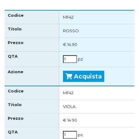
MF42
ROSSO
€ 14.90
pz
Acquista
MF42
VIOLA
€ 14.90
pz