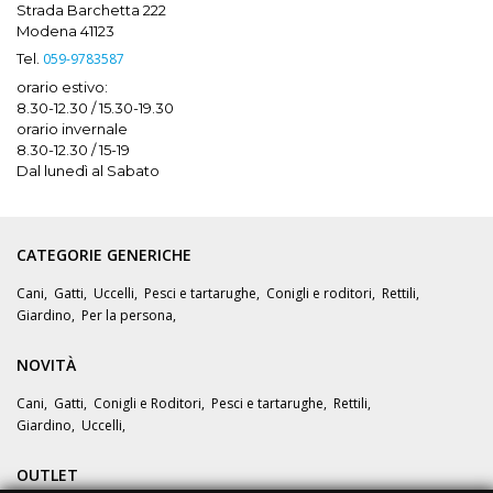
Strada Barchetta 222
Modena 41123
Tel.
059-9783587
orario estivo:
8.30-12.30 / 15.30-19.30
orario invernale
8.30-12.30 / 15-19
Dal lunedì al Sabato
CATEGORIE GENERICHE
Cani
,
Gatti
,
Uccelli
,
Pesci e tartarughe
,
Conigli e roditori
,
Rettili
,
Giardino
,
Per la persona
,
NOVITÀ
Cani
,
Gatti
,
Conigli e Roditori
,
Pesci e tartarughe
,
Rettili
,
Giardino
,
Uccelli
,
OUTLET