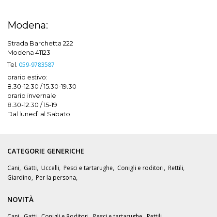
Modena:
Strada Barchetta 222
Modena 41123
Tel.
059-9783587
orario estivo:
8.30-12.30 / 15.30-19.30
orario invernale
8.30-12.30 / 15-19
Dal lunedì al Sabato
CATEGORIE GENERICHE
Cani
,
Gatti
,
Uccelli
,
Pesci e tartarughe
,
Conigli e roditori
,
Rettili
,
Giardino
,
Per la persona
,
NOVITÀ
Cani
,
Gatti
,
Conigli e Roditori
,
Pesci e tartarughe
,
Rettili
,