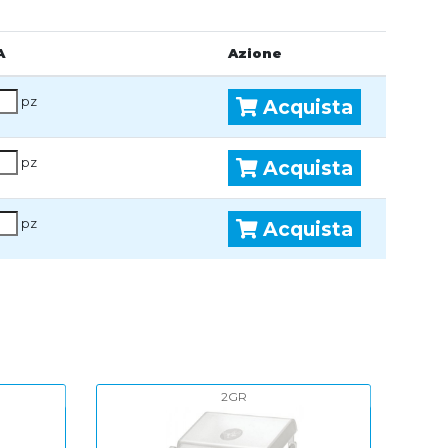
A
Azione
pz
Acquista
pz
Acquista
pz
Acquista
:
2GR