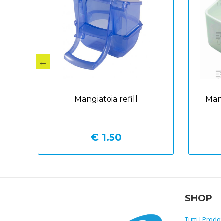
 cova
Mangiatoia refill
Man
€ 1.50
SHOP
Tutti I Prodot