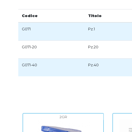
Codice
Titolo
G071
Pz.1
G071-20
Pz.20
G071-40
Pz.40
2GR