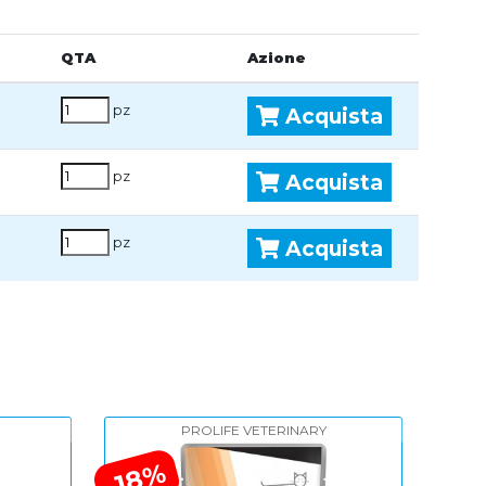
QTA
Azione
pz
Acquista
pz
Acquista
pz
Acquista
:
PROLIFE VETERINARY
-18%
-5