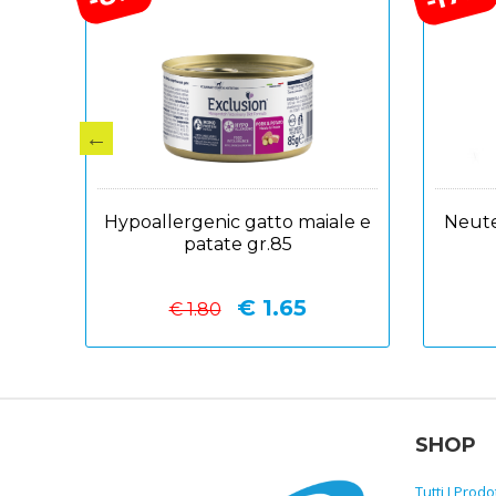
tto
Hypoallergenic gatto maiale e
Neute
patate gr.85
€ 1.65
€ 1.80
SHOP
Tutti I Prodot