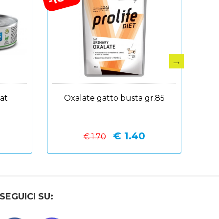
cat
Oxalate gatto busta gr.85
Ren
€ 1.40
€ 1.70
SEGUICI SU: