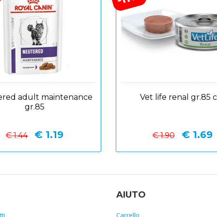
red adult maintenance
Vet life renal gr.85 
gr.85
€ 1.19
€ 1.69
€ 1.44
€ 1.90
AIUTO
ti
Carrello