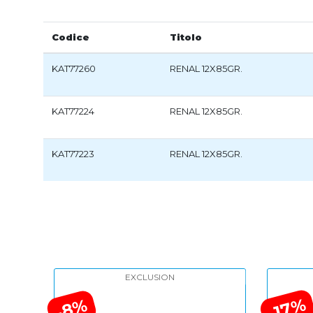
Codice
Titolo
KAT77260
RENAL 12X85GR.
KAT77224
RENAL 12X85GR.
KAT77223
RENAL 12X85GR.
EXCLUSION
-17%
-8%