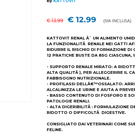
by
KATTOVIT
€ 12.99
€ 13.99
(IVA INCLUSA)
KATTOVIT RENAL Ã¨ UN ALIMENTO UM
LA FUNZIONALITÃ RENALE NEI GATTI AF
RIDURRE IL RISCHIO DI FORMAZIONE DI
12 PRATICHE BUSTE DA 85G CIASCUNA, 
- SUPPORTO RENALE MIRATO: A RIDOT
ALTA QUALITÃ ), PER ALLEGGERIRE IL 
FABBISOGNO NUTRIZIONALE.
- PROFILASSI DELLÂ€™OSSALATO: ARRI
ALCALINIZZA LE URINE E AIUTA A PREVE
- BASSO CONTENUTO DI FOSFORO E SODI
PATOLOGIE RENALI.
- ALTA DIGERIBILITÃ : FORMULAZIONE 
RIDOTTO O DIFFICOLTÃ DIGESTIVE.
CONSIGLIATO DAI VETERINARI COME S
FELINE.