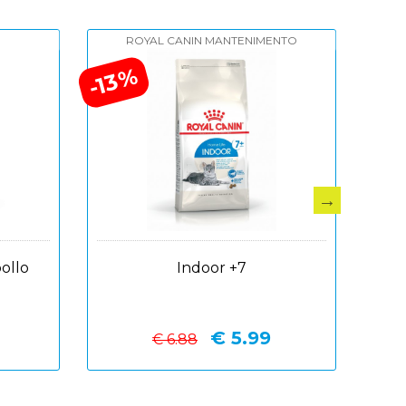
ROYAL CANIN MANTENIMENTO
-2
-13%
pollo
Indoor +7
€ 5.99
€ 6.88