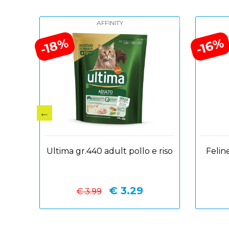
AFFINITY
-18%
-16%
one
Ultima gr.440 adult pollo e riso
Felin
€ 3.29
€ 3.99