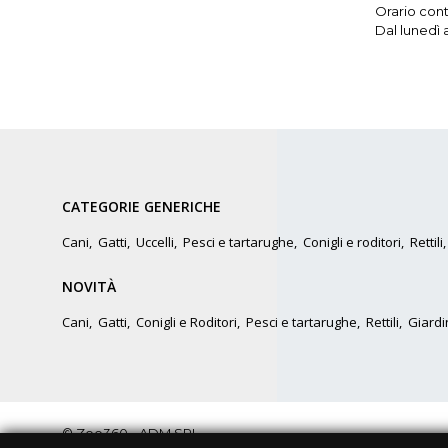
Orario conti
Dal lunedì 
CATEGORIE GENERICHE
Cani
,
Gatti
,
Uccelli
,
Pesci e tartarughe
,
Conigli e roditori
,
Rettili
NOVITÀ
Cani
,
Gatti
,
Conigli e Roditori
,
Pesci e tartarughe
,
Rettili
,
Giardi
© Zoo360 - ADM SRL