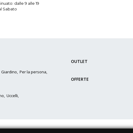
nuato: dalle 9 alle 19
al Sabato
OUTLET
,
Giardino
,
Per la persona
,
OFFERTE
no
,
Uccelli
,