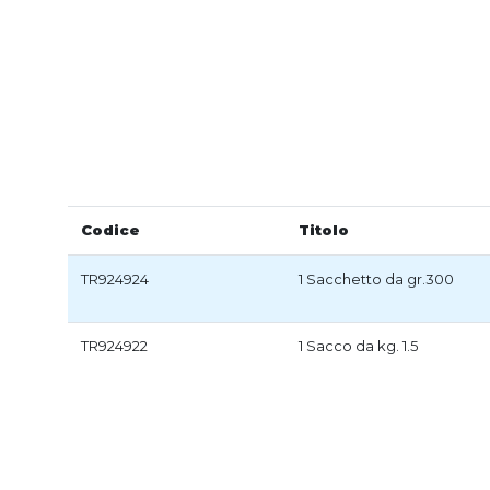
Codice
Titolo
TR924924
1 Sacchetto da gr.300
TR924922
1 Sacco da kg. 1.5