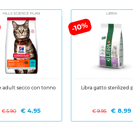
HILLS SCIENCE PLAN
LIBRA
-10%
e adult secco con tonno
Libra gatto sterilized 
€ 4.95
€ 8.99
€ 5.90
€ 9.95