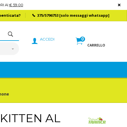
RI AI
€ 59.00
375/5796753
[solo messaggi whatsapp]
enticata?
0
ACCEDI
CARRELLO
lmone
KITTEN AL