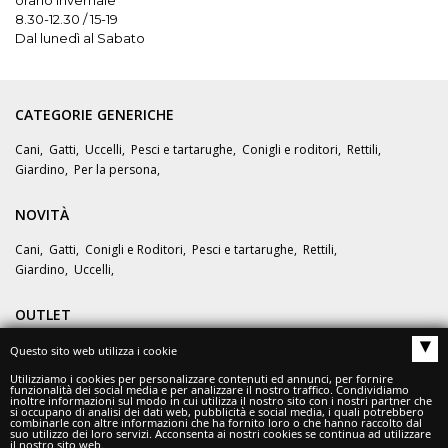
8.30-12.30 / 15-19
Dal lunedì al Sabato
CATEGORIE GENERICHE
Cani
,
Gatti
,
Uccelli
,
Pesci e tartarughe
,
Conigli e roditori
,
Rettili
,
Giardino
,
Per la persona
,
NOVITÀ
Cani
,
Gatti
,
Conigli e Roditori
,
Pesci e tartarughe
,
Rettili
,
Giardino
,
Uccelli
,
OUTLET
▴
Questo sito web utilizza i cookie
OFFERTE
Utilizziamo i cookies per personalizzare contenuti ed annunci, per fornire
funzionalità dei social media e per analizzare il nostro traffico. Condividiamo
inoltre informazioni sul modo in cui utilizza il nostro sito con i nostri partner che
si occupano di analisi dei dati web, pubblicità e social media, i quali potrebbero
combinarle con altre informazioni che ha fornito loro o che hanno raccolto dal
suo utilizzo dei loro servizi. Acconsenta ai nostri cookies se continua ad utilizzare
il nostro sito web.