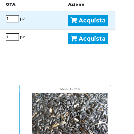
QTA
Azione
pz
Acquista
pz
Acquista
:
VERSELE LAGA