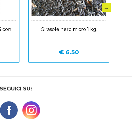
.800
Nutribird b14 gr.800
€ 7.99
SEGUICI SU: