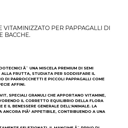
VITAMINIZZATO PER PAPPAGALLI DI
E BACCHE.
ZOOTECNICI Ã¨ UNA MISCELA PREMIUM DI SEMI
 ALLA FRUTTA, STUDIATA PER SODDISFARE IL
O DI PARROCCHETTI E PICCOLI PAPPAGALLI COME
ECIE AFFINI.
VIT, SPECIALI GRANULI CHE APPORTANO VITAMINE,
FAVORENDO IL CORRETTO EQUILIBRIO DELLA FLORA
E E IL BENESSERE GENERALE DELL'ANIMALE. LA
A ANCORA PIÃ¹ APPETIBILE, CONTRIBUENDO A UNA
AMENTE SELEZIONATI, IL MANGIME Ã¨ PRIVO DI