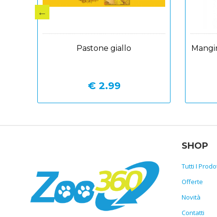
.
Pellet nero per insettivori kg.1
€ 2.99
SHOP
Tutti I Prodot
Offerte
Novità
Contatti