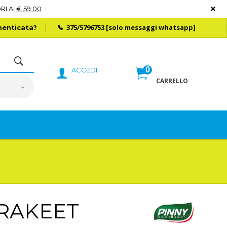
RI AI
€ 59.00
375/5796753
[solo messaggi whatsapp]
enticata?
0
ACCEDI
CARRELLO
ARAKEET