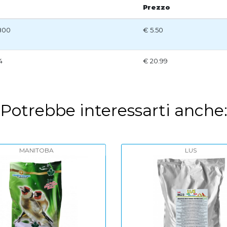
Prezzo
.800
€ 5.50
4
€ 20.99
Potrebbe interessarti anche
MANITOBA
PINNY