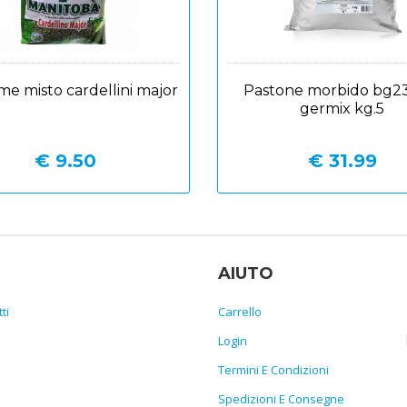
Bella di notte
Pinny mix canarini gr
€ 8.99
€ 3.29
€ 11.00
AIUTO
ti
Carrello
Login
Termini E Condizioni
Spedizioni E Consegne