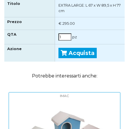
EXTRA LARGE: L 67 x W 89,5 x H 77
cm
€ 295.00
pz
Acquista
Potrebbe interessarti anche:
IMAC