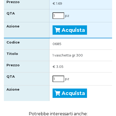
€ 1.69
pz
Acquista
0685
1 vaschetta gr.300
€ 3.05
pz
Acquista
Potrebbe interessarti anche: