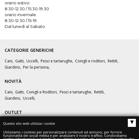
orario estivo:
8.30-12.30 / 15.30-19.30
orario invernale
8.30-12.30 / 15-19
Dal lunedì al Sabato
CATEGORIE GENERICHE
Cani
,
Gatti
,
Uccelli
,
Pesci e tartarughe
,
Conigli e roditori
,
Rettili
,
Giardino
,
Per la persona
,
NOVITÀ
Cani
,
Gatti
,
Conigli e Roditori
,
Pesci e tartarughe
,
Rettili
,
Giardino
,
Uccelli
,
OUTLET
▴
Questo sito web utilizza i cookie
OFFERTE
Utilizziamo i cookies per personalizzare contenuti ed annunci, per fornire
funzionalità dei social media e per analizzare il nostro traffico. Condividiamo
inoltre informazioni sul modo in cui utilizza il nostro sito con i nostri partner che